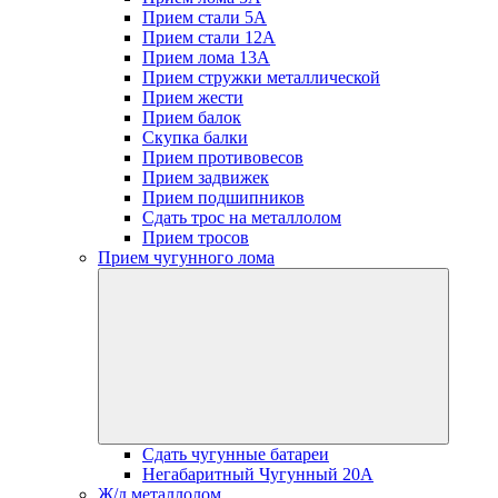
Прием стали 5А
Прием стали 12А
Прием лома 13А
Прием стружки металлической
Прием жести
Прием балок
Скупка балки
Прием противовесов
Прием задвижек
Прием подшипников
Сдать трос на металлолом
Прием тросов
Прием чугунного лома
Сдать чугунные батареи
Негабаритный Чугунный 20А
Ж/д металлолом