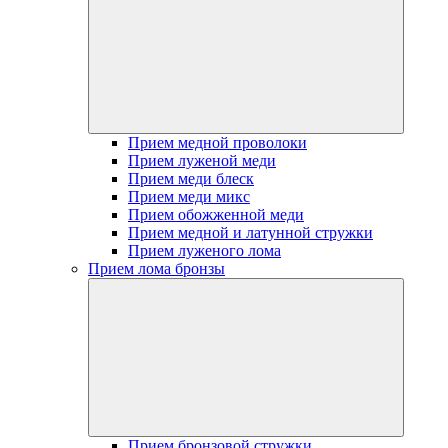
Прием медной проволоки
Прием луженой меди
Прием меди блеск
Прием меди микс
Прием обожженной меди
Прием медной и латунной стружки
Прием луженого лома
Прием лома бронзы
Прием бронзовой стружки