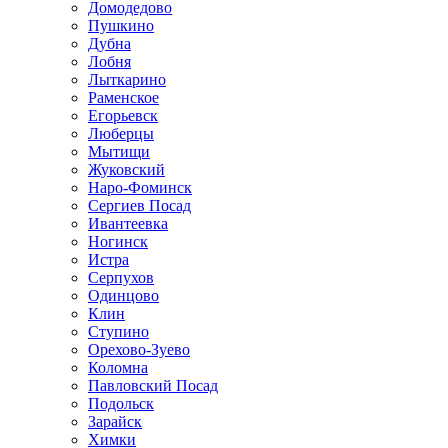
Домодедово
Пушкино
Дубна
Лобня
Лыткарино
Раменское
Егорьевск
Люберцы
Мытищи
Жуковский
Наро-Фоминск
Сергиев Посад
Ивантеевка
Ногинск
Истра
Серпухов
Одинцово
Клин
Ступино
Орехово-Зуево
Коломна
Павловский Посад
Подольск
Зарайск
Химки