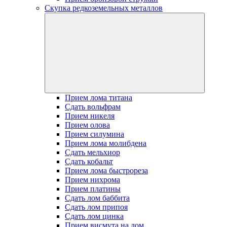
Скупка редкоземельных металлов
Прием лома титана
Сдать вольфрам
Прием никеля
Прием олова
Прием силумина
Прием лома молибдена
Сдать мельхиор
Сдать кобальт
Прием лома быстрореза
Прием нихрома
Прием платины
Сдать лом баббита
Сдать лом припоя
Сдать лом цинка
Прием висмута на лом