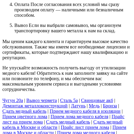
Оплата После согласования всех условий мы сразу
производим оплату — наличными или безналичным
способом.
Вывоз Если вы выбрали самовывоз, мы организуем
транспортировку вашего металла к нам на склад.
Мы ценим каждого клиента и гарантируем высокое качество
обслуживания. Также мы имеем все необходимые лицензии и
сертификаты, которые подтверждают нашу квалификацию и
репутацию.
Не упускайте возможность получить выгоду от утилизации
медного кабеля! Обратитесь к нам заполните заявку на сайте
или позвоните по телефону, и мы обеспечим вас
максимальным уровнем сервиса и выгодными условиями
сотрудничества.
Чугун 20а
|
Вывоз чермета
|
Сталь 5а
|
Свинцовые акб
|
Демонтаж металлоконструкций
|
Латунь
|
Медь
|
Бронза
|
Сдать медный кабель
|
Прием медного кабеля в изоляции
|
Прием цветного лома
|
Прием лома медного кабеля
|
Прайс
лист на прием лома
|
Сдать медный кабель
|
Сдать медный
кабель в Москве и области
|
Прайс лист прием лома
|
Прием
лома в Москве и области
|
Прием лома медного кабеля
|