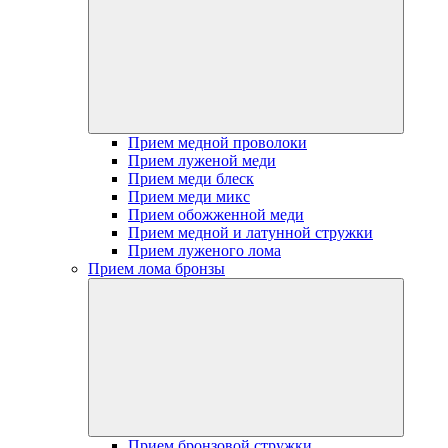
Прием медной проволоки
Прием луженой меди
Прием меди блеск
Прием меди микс
Прием обожженной меди
Прием медной и латунной стружки
Прием луженого лома
Прием лома бронзы
Прием бронзовой стружки