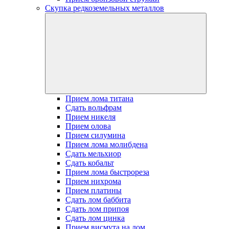
Скупка редкоземельных металлов
Прием лома титана
Сдать вольфрам
Прием никеля
Прием олова
Прием силумина
Прием лома молибдена
Сдать мельхиор
Сдать кобальт
Прием лома быстрореза
Прием нихрома
Прием платины
Сдать лом баббита
Сдать лом припоя
Сдать лом цинка
Прием висмута на лом