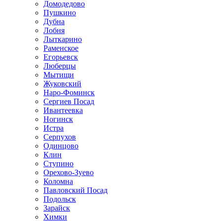
Домодедово
Пушкино
Дубна
Лобня
Лыткарино
Раменское
Егорьевск
Люберцы
Мытищи
Жуковский
Наро-Фоминск
Сергиев Посад
Ивантеевка
Ногинск
Истра
Серпухов
Одинцово
Клин
Ступино
Орехово-Зуево
Коломна
Павловский Посад
Подольск
Зарайск
Химки