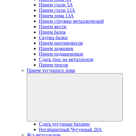
Прием стали 5А
Прием стали 12А
Прием лома 13А
Прием стружки металлической
Прием жести
Прием балок
Скупка балки
Прием противовесов
Прием задвижек
Прием подшипников
Сдать трос на металлолом
Прием тросов
Прием чугунного лома
Сдать чугунные батареи
Негабаритный Чугунный 20А
Ж/д металлолом