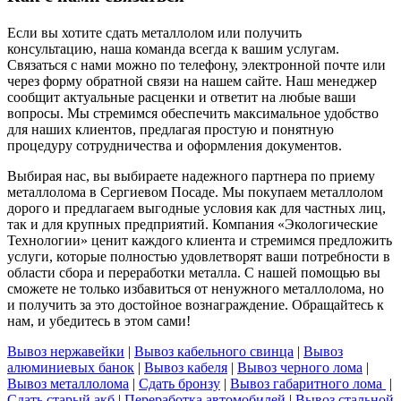
Если вы хотите сдать металлолом или получить
консультацию, наша команда всегда к вашим услугам.
Связаться с нами можно по телефону, электронной почте или
через форму обратной связи на нашем сайте. Наш менеджер
сообщит актуальные расценки и ответит на любые ваши
вопросы. Мы стремимся обеспечить максимальное удобство
для наших клиентов, предлагая простую и понятную
процедуру сотрудничества и оформления документов.
Выбирая нас, вы выбираете надежного партнера по приему
металлолома в Сергиевом Посаде. Мы покупаем металлолом
дорого и предлагаем выгодные условия как для частных лиц,
так и для крупных предприятий. Компания «Экологические
Технологии» ценит каждого клиента и стремимся предложить
услуги, которые полностью удовлетворят ваши потребности в
области сбора и переработки металла. С нашей помощью вы
сможете не только избавиться от ненужного металлолома, но
и получить за это достойное вознаграждение. Обращайтесь к
нам, и убедитесь в этом сами!
Вывоз нержавейки
|
Вывоз кабельного свинца
|
Вывоз
алюминиевых банок
|
Вывоз кабеля
|
Вывоз черного лома
|
Вывоз металлолома
|
Сдать бронзу
|
Вывоз габаритного лома
|
Сдать старый акб
|
Переработка автомобилей
|
Вывоз стальной