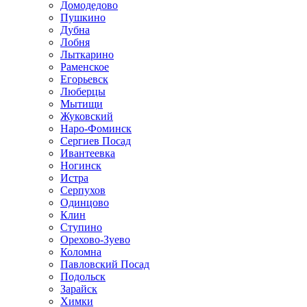
Домодедово
Пушкино
Дубна
Лобня
Лыткарино
Раменское
Егорьевск
Люберцы
Мытищи
Жуковский
Наро-Фоминск
Сергиев Посад
Ивантеевка
Ногинск
Истра
Серпухов
Одинцово
Клин
Ступино
Орехово-Зуево
Коломна
Павловский Посад
Подольск
Зарайск
Химки