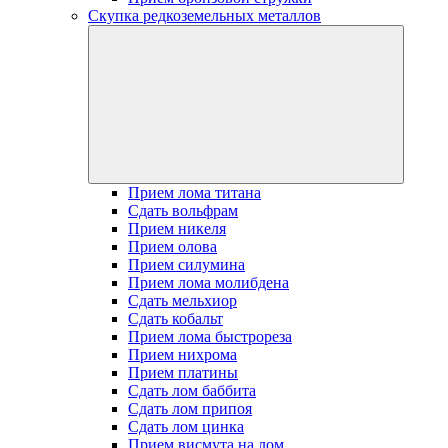
Скупка редкоземельных металлов
Прием лома титана
Сдать вольфрам
Прием никеля
Прием олова
Прием силумина
Прием лома молибдена
Сдать мельхиор
Сдать кобальт
Прием лома быстрореза
Прием нихрома
Прием платины
Сдать лом баббита
Сдать лом припоя
Сдать лом цинка
Прием висмута на лом