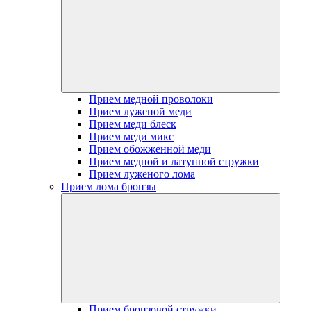
Прием медной проволоки
Прием луженой меди
Прием меди блеск
Прием меди микс
Прием обожженной меди
Прием медной и латунной стружки
Прием луженого лома
Прием лома бронзы
Прием бронзовой стружки