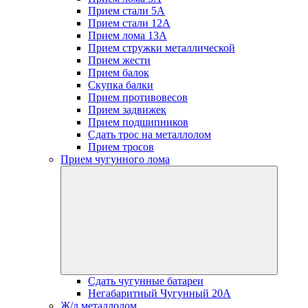
Прием стали 5А
Прием стали 12А
Прием лома 13А
Прием стружки металлической
Прием жести
Прием балок
Скупка балки
Прием противовесов
Прием задвижек
Прием подшипников
Сдать трос на металлолом
Прием тросов
Прием чугунного лома
Сдать чугунные батареи
Негабаритный Чугунный 20А
Ж/д металлолом