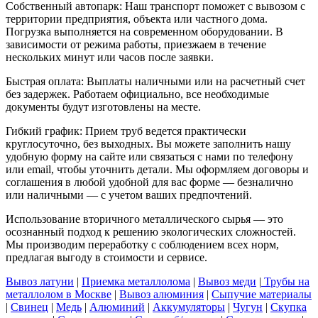
Собственный автопарк: Наш транспорт поможет с вывозом с
территории предприятия, объекта или частного дома.
Погрузка выполняется на современном оборудовании. В
зависимости от режима работы, приезжаем в течение
нескольких минут или часов после заявки.
Быстрая оплата: Выплаты наличными или на расчетный счет
без задержек. Работаем официально, все необходимые
документы будут изготовлены на месте.
Гибкий график: Прием труб ведется практически
круглосуточно, без выходных. Вы можете заполнить нашу
удобную форму на сайте или связаться с нами по телефону
или email, чтобы уточнить детали. Мы оформляем договоры и
соглашения в любой удобной для вас форме — безналично
или наличными — с учетом ваших предпочтений.
Использование вторичного металлического сырья — это
осознанный подход к решению экологических сложностей.
Мы производим переработку с соблюдением всех норм,
предлагая выгоду в стоимости и сервисе.
Вывоз латуни
|
Приемка металлолома
|
Вывоз меди
|
Трубы на
металлолом в Москве
|
Вывоз алюминия
|
Сыпучие материалы
|
Свинец
|
Медь
|
Алюминий
|
Аккумуляторы
|
Чугун
|
Скупка