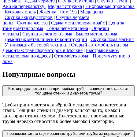
цветмета
|
Сдача чермета
|
Скупка б/у стали
|
Скупка латуни
|
Акб на переработку
|
Медная стружка
|
Нихромовая проволока
|
Кусковая сталь
|
Жженка
|
Лом 19а
|
Медь цены
|
Скупка аккумуляторов
|
Скупка чермета
цены
|
Скупка железа
|
Сдача металлолома прайс
|
Цена за
тонну металлолома
|
Тонна чермета цена
|
Обрезки
металла
|
Скупка железного лома
|
Вывоз металлолома
|
Демонтаж металлических конструкций
|
Скупка лома магния
|
Утилизация бытовой техники
|
Старый автомобиль на лом
|
Демонтаж трансформаторов в Москве
|
Быстрый вывоз
металлолома по адресу
|
Стоимость лома
|
Прием чугунного
лома
Популярные вопросы
Как определяется цена при приёме труб — зависит ли ставка от
толщины стенки и диаметра трубы?
Трубы принимаются как чёрный металлолом по категории
стали. Толщина стенки и диаметр влияют на то, к какой
категории относится лом. Толстостенные промышленные
трубы нередко относятся к более высокой категории.
Принимаются ли оцинкованные трубы или трубы из нержавеющей