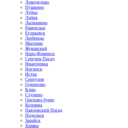
Домодедово
Пушкино
Дубна
Лобня
Лыткарино
Раменское
Егорьевск
Люберцы
Мытищи
Жуковский
Наро-Фоминск
Сергиев Посад
Ивантеевка
Ногинск
Истра
Серпухов
Одинцово
Клин
Ступино
Орехово-Зуево
Коломна
Павловский Посад
Подольск
Зарайск
Химки