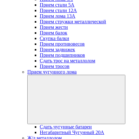
Прием стали 5А
Прием стали 12А
Прием лома 13А
Прием стружки металлической
Прием жести
Прием балок
Скупка балки
Прием противовесов
Прием задвижек
Прием подшипников
Сдать трос на металлолом
Прием тросов
Прием чугунного лома
Сдать чугунные батареи
Негабаритный Чугунный 20А
Ж/д металлолом