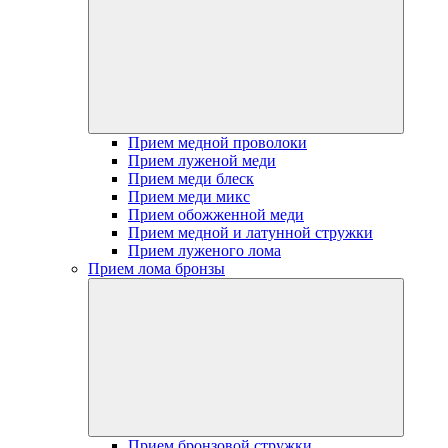
Прием медной проволоки
Прием луженой меди
Прием меди блеск
Прием меди микс
Прием обожженной меди
Прием медной и латунной стружки
Прием луженого лома
Прием лома бронзы
Прием бронзовой стружки