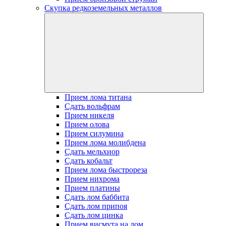
Скупка редкоземельных металлов
Прием лома титана
Сдать вольфрам
Прием никеля
Прием олова
Прием силумина
Прием лома молибдена
Сдать мельхиор
Сдать кобальт
Прием лома быстрореза
Прием нихрома
Прием платины
Сдать лом баббита
Сдать лом припоя
Сдать лом цинка
Прием висмута на лом