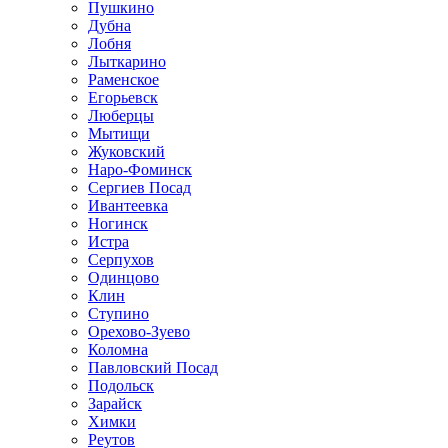
Пушкино
Дубна
Лобня
Лыткарино
Раменское
Егорьевск
Люберцы
Мытищи
Жуковский
Наро-Фоминск
Сергиев Посад
Ивантеевка
Ногинск
Истра
Серпухов
Одинцово
Клин
Ступино
Орехово-Зуево
Коломна
Павловский Посад
Подольск
Зарайск
Химки
Реутов