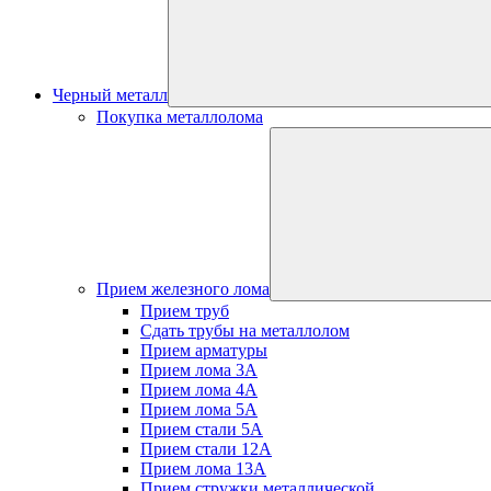
Черный металл
Покупка металлолома
Прием железного лома
Прием труб
Сдать трубы на металлолом
Прием арматуры
Прием лома 3А
Прием лома 4А
Прием лома 5А
Прием стали 5А
Прием стали 12А
Прием лома 13А
Прием стружки металлической