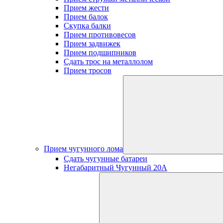
Прием жести
Прием балок
Скупка балки
Прием противовесов
Прием задвижек
Прием подшипников
Сдать трос на металлолом
Прием тросов
Прием чугунного лома
Сдать чугунные батареи
Негабаритный Чугунный 20А